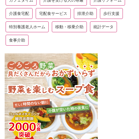
カフェタイム
介護を受ける人の尊厳
介護リフォーム
介護食宅配
宅配食サービス
排泄介助
歩行支援
特別養護老人ホーム
移動・移乗介助
統計データ
食事介助