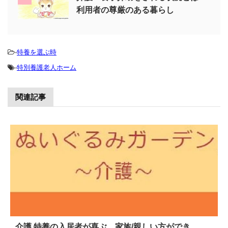
利用者の尊厳のある暮らし
-
特養を選ぶ時
-
特別養護老人ホーム
関連記事
介護 特養の入居者が喜ぶ、家族/親しい方ができ...