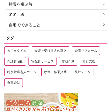
特養を選ぶ時
老老介護
自宅でできること
タグ
カフェタイム
介護を受ける人の尊厳
介護リフォーム
介護食宅配
宅配食サービス
排泄介助
歩行支援
特別養護老人ホーム
移動・移乗介助
統計データ
食事介助