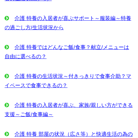
介護 特養の入居者が喜ぶサポート～服装編～特養
の過ごし方/生活状況から
介護 特養ではどんなご飯/食事？献立/メニューは
自由に選べるの？
介護 特養の生活状況～付きっきりで食事介助？マ
イペースで食事できるの？
介護 特養の入居者が喜ぶ、家族/親しい方ができる
支援～ご飯/食事編～
介護 特養 部屋の状況（広さ等）と快適生活の為の